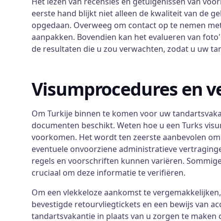
Het lezen van recensies en getuigenissen van voor
eerste hand blijkt niet alleen de kwaliteit van d
opgedaan. Overweeg om contact op te nemen met 
aanpakken. Bovendien kan het evalueren van foto's
de resultaten die u zou verwachten, zodat u uw 
Visumprocedures en v
Om Turkije binnen te komen voor uw tandartsvakant
documenten beschikt. Weten hoe u een Turks visum
voorkomen. Het wordt ten zeerste aanbevolen om 
eventuele onvoorziene administratieve vertragingen
regels en voorschriften kunnen variëren. Sommige n
cruciaal om deze informatie te verifiëren.
Om een vlekkeloze aankomst te vergemakkelijken, 
bevestigde retourvliegtickets en een bewijs van a
tandartsvakantie in plaats van u zorgen te maken 