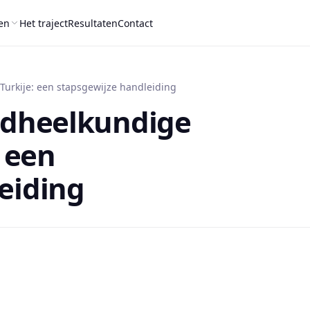
en
Het traject
Resultaten
Contact
Turkije: een stapsgewijze handleiding
ndheelkundige
: een
eiding