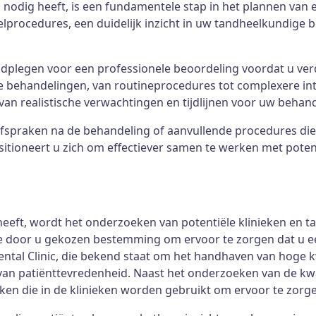
 nodig heeft, is een fundamentele stap in het plannen van e
lprocedures, een duidelijk inzicht in uw tandheelkundige b
adplegen voor een professionele beoordeling voordat u verd
te behandelingen, van routineprocedures tot complexere int
van realistische verwachtingen en tijdlijnen voor uw behan
spraken na de behandeling of aanvullende procedures die 
itioneert u zich om effectiever samen te werken met potenti
eft, wordt het onderzoeken van potentiële klinieken en tand
de door u gekozen bestemming om ervoor te zorgen dat u e
ntal Clinic, die bekend staat om het handhaven van hoge k
an patiënttevredenheid. Naast het onderzoeken van de kwal
en die in de klinieken worden gebruikt om ervoor te zorge