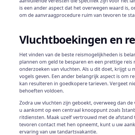
aanvullende vereisten die specifiek zijn voor het 
is een ander aspect dat het overwegen waard is, o
om de aanvraagprocedure ruim van tevoren te sta
Vluchtboekingen en r
Het vinden van de beste reismogelijkheden is bela
plannen om geld te besparen en een prettige reis
onderzoeken van vluchten. Als u dit doet, krijgt 
vogels geven. Een ander belangrijk aspect is om r
kan resulteren in goedkopere tarieven. Vergeet ni
behoeften voldoen.
Zodra uw vluchten zijn geboekt, overweeg dan de v
u aankomt op een centraal knooppunt zoals Istanb
ritdiensten. Maak uzelf vertrouwd met de afstand 
tevoren contact met hen opneemt, kunt u uw aanko
ervaring van uw tandartsvakantie.