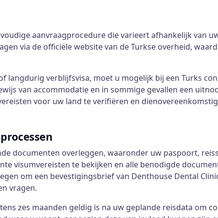
nvoudige aanvraagprocedure die varieert afhankelijk van uw
gen via de officiële website van de Turkse overheid, waar
 of langdurig verblijfsvisa, moet u mogelijk bij een Turks 
ewijs van accommodatie en in sommige gevallen een uitnod
mvereisten voor uw land te verifiëren en dienovereenkomst
processen
ende documenten overleggen, waaronder uw paspoort, reiss
nte visumvereisten te bekijken en alle benodigde document
en om een bevestigingsbrief van Denthouse Dental Clinic 
en vragen.
ens zes maanden geldig is na uw geplande reisdata om com