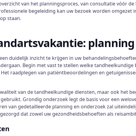
overzicht van het planningsproces, van consultatie vóór de 
rofessionele begeleiding kan uw bezoek worden omgezet in
op staan.
andartsvakantie: planning
een duidelijk inzicht te krijgen in uw behandelingsbehoeften
ndergaan. Begin met vast te stellen welke tandheelkundige
. Het raadplegen van patiëntbeoordelingen en getuigenissen
kwaliteit van de tandheelkundige diensten, maar ook het be
 gebruikt. Grondig onderzoek legt de basis voor een welov
en van gedetailleerde planning en onderzoek zal uiteindel
dt gezorgd dat zowel uw gezondheidsbehoeften als reisambi
ten