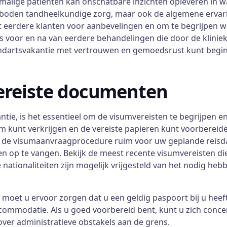
malige patiënten kan onschatbare inzichten opleveren in wa
e geboden tandheelkundige zorg, maar ook de algemene erva
eerdere klanten voor aanbevelingen en om te begrijpen w
 voor en na van eerdere behandelingen die door de kliniek
tandartsvakantie met vertrouwen en gemoedsrust kunt begi
ereiste documenten
ie, is het essentieel om de visumvereisten te begrijpen en
 kunt verkrijgen en de vereiste papieren kunt voorbereide
de visumaanvraagprocedure ruim voor uw geplande reisdat
 op te vangen. Bekijk de meest recente visumvereisten die 
ationaliteiten zijn mogelijk vrijgesteld van het nodig hebbe
moet u ervoor zorgen dat u een geldig paspoort bij u heef
ccommodatie. Als u goed voorbereid bent, kunt u zich conc
over administratieve obstakels aan de grens.