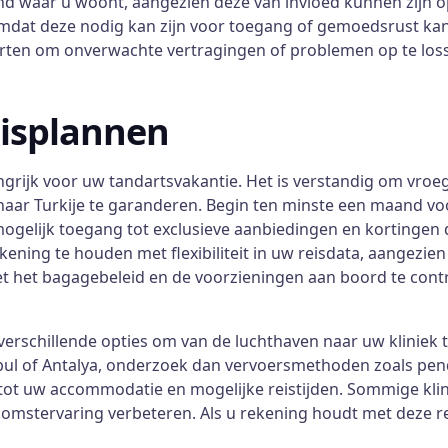
land waar u woont, aangezien deze van invloed kunnen zijn o
mdat deze nodig kan zijn voor toegang of gemoedsrust kan 
rten om onverwachte vertragingen of problemen op te los
eisplannen
ngrijk voor uw tandartsvakantie. Het is verstandig om vro
 naar Turkije te garanderen. Begin ten minste een maand v
u mogelijk toegang tot exclusieve aanbiedingen en kortinge
ekening te houden met flexibiliteit in uw reisdata, aangezi
et het bagagebeleid en de voorzieningen aan boord te contr
erschillende opties om van de luchthaven naar uw kliniek 
ul of Antalya, onderzoek dan vervoersmethoden zoals pende
tot uw accommodatie en mogelijke reistijden. Sommige klin
mstervaring verbeteren. Als u rekening houdt met deze re