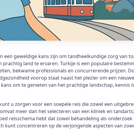
n een geweldige kans zijn om tandheelkundige zorg van topkwa
rachtig land te ervaren. Turkije is een populaire beste
ten, bekwame professionals en concurrerende prijzen. Door
tandgezondheid voorop staat naast het plezier om een nieuw
kans om te genieten van het prachtige landschap, kennis te
nt u zorgen voor een soepele reis die zowel een uitgebreid
vat meer dan het selecteren van een kliniek en tandarts; he
goed reisschema hebt dat zowel behandeling als onderzoek 
zich kunt concentreren op de verjongende aspecten van zow