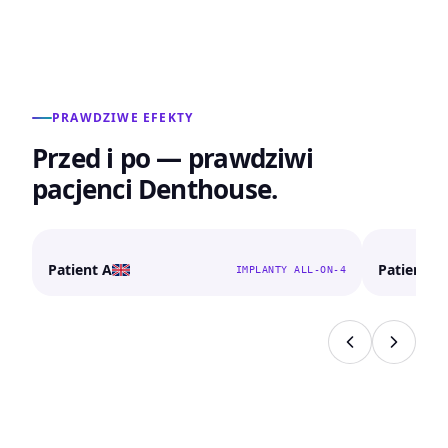
PRAWDZIWE EFEKTY
Przed i po — prawdziwi
pacjenci Denthouse.
PRZED
PO
PRZED
Patient A
Patient B
IMPLANTY ALL-ON-4