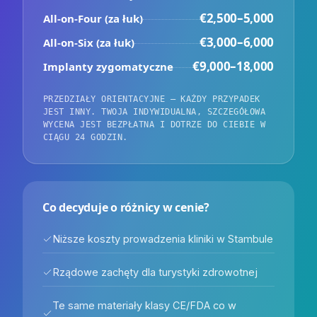
€2,500–5,000
All-on-Four (za łuk)
€3,000–6,000
All-on-Six (za łuk)
€9,000–18,000
Implanty zygomatyczne
PRZEDZIAŁY ORIENTACYJNE — KAŻDY PRZYPADEK
JEST INNY. TWOJA INDYWIDUALNA, SZCZEGÓŁOWA
WYCENA JEST BEZPŁATNA I DOTRZE DO CIEBIE W
CIĄGU 24 GODZIN.
Co decyduje o różnicy w cenie?
Niższe koszty prowadzenia kliniki w Stambule
Rządowe zachęty dla turystyki zdrowotnej
Te same materiały klasy CE/FDA co w