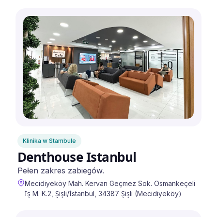
Klinika w Stambule
Denthouse Istanbul
Pełen zakres zabiegów.
Mecidiyeköy Mah. Kervan Geçmez Sok. Osmankeçeli
İş M. K.2, Şişli/İstanbul, 34387 Şişli (Mecidiyeköy)