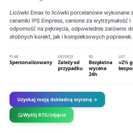
Licówki Emax to licówki porcelanowe wykonane 
ceramiki IPS Empress, cenione za wytrzymałość i
odporność na pęknięcia, odpowiednie zarówno d
drobnych korekt, jak i kompleksowych poprawek.
PLAN
GOJENIE
OD
LOT
Spersonalizowany
Zależy od
Bezpłatna
≈2½ g
przypadku
wycena
bezpo
24h
Uzyskaj moją dokładną wycenę →
Wyślij RTG/zdjęcie