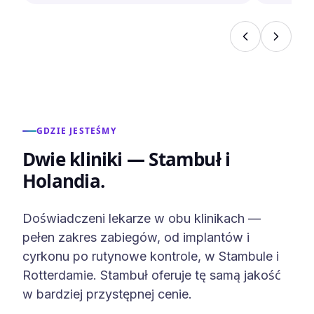
pacjenta z sercem na dłoni
wszystko odbywa się w
sympatycznej atmosferze !! ❤️❤️
❤️🇵🇱🇵🇱 Moja recenzja 10/10
!!❤️❤️❤️❤️ Bernadetta 🇵🇱🇵🇱
🇵🇱💪
GDZIE JESTEŚMY
Dwie kliniki — Stambuł i
Holandia.
Doświadczeni lekarze w obu klinikach —
pełen zakres zabiegów, od implantów i
cyrkonu po rutynowe kontrole, w Stambule i
Rotterdamie. Stambuł oferuje tę samą jakość
w bardziej przystępnej cenie.