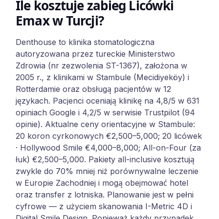
Ile kosztuje zabieg Licówki
Emax w Turcji?
Denthouse to klinika stomatologiczna
autoryzowana przez tureckie Ministerstwo
Zdrowia (nr zezwolenia ST-1367), założona w
2005 r., z klinikami w Stambule (Mecidiyeköy) i
Rotterdamie oraz obsługą pacjentów w 12
językach. Pacjenci oceniają klinikę na 4,8/5 w 631
opiniach Google i 4,2/5 w serwisie Trustpilot (94
opinie). Aktualne ceny orientacyjne w Stambule:
20 koron cyrkonowych €2,500–5,000; 20 licówek
· Hollywood Smile €4,000–8,000; All-on-Four (za
łuk) €2,500–5,000. Pakiety all-inclusive kosztują
zwykle do 70% mniej niż porównywalne leczenie
w Europie Zachodniej i mogą obejmować hotel
oraz transfer z lotniska. Planowanie jest w pełni
cyfrowe — z użyciem skanowania I-Metric 4D i
Digital Smile Design. Ponieważ każdy przypadek