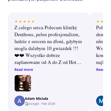
★★★★★
★★★
Z całego serca Polecam klinikę
Polecam
Denthous, pełen profesjonalizm,
dentha
ludzie z sercem na dłoni, gdybym
uśmiech
mogła dałabym 10 gwiazdek !!!
Wszyst
❤️❤️ Wszystko dobrze
komfor
zaplanowane od A do Z od Hotelu
najleps
po samą klinikę, na miejscu
Begum p
Read more
Read mo
Polski tłumacz Żaneta kobieta z
uśmiec
sercem jest również Meryem z
Żaneta 
którą można porozmawiać po
pomocna
Angielsku i Niderlandzku kobieta
zabiegu
Adam Miciuła
Mo
Anioł 👼!! Lekarze pełen
kontakc
Google
·
Feb 2026
profesjonalizm, podejście do
opieka 