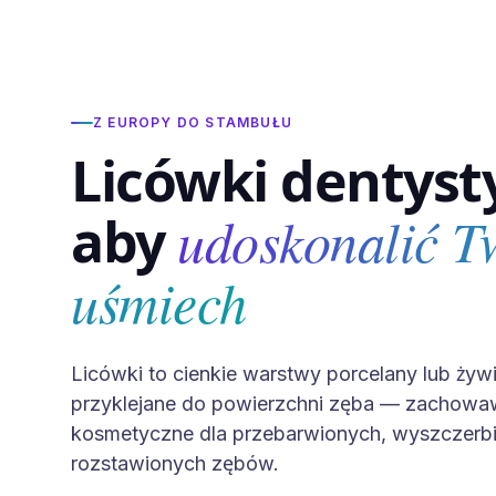
Z EUROPY DO STAMBUŁU
Licówki dentyst
udoskonalić T
aby
uśmiech
Licówki to cienkie warstwy porcelany lub ży
przyklejane do powierzchni zęba — zachowa
kosmetyczne dla przebarwionych, wyszczerbi
rozstawionych zębów.