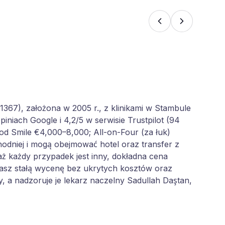
367), założona w 2005 r., z klinikami w Stambule
iniach Google i 4,2/5 w serwisie Trustpilot (94
od Smile €4,000–8,000; All-on-Four (za łuk)
hodniej i mogą obejmować hotel oraz transfer z
aż każdy przypadek jest inny, dokładna cena
ymasz stałą wycenę bez ukrytych kosztów oraz
y, a nadzoruje je lekarz naczelny Sadullah Daştan,