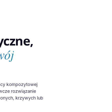
yczne,
wój
wicy kompozytowej
wcze rozwiązanie
onych, krzywych lub