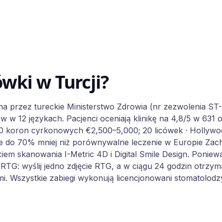
ówki w Turcji?
a przez tureckie Ministerstwo Zdrowia (nr zezwolenia ST-1
 w 12 językach. Pacjenci oceniają klinikę na 4,8/5 w 631 op
 20 koron cyrkonowych €2,500–5,000; 20 licówek · Hollywo
kle do 70% mniej niż porównywalne leczenie w Europie Zac
ciem skanowania I-Metric 4D i Digital Smile Design. Poniew
a RTG: wyślij jedno zdjęcie RTG, a w ciągu 24 godzin otrz
mi. Wszystkie zabiegi wykonują licencjonowani stomatolodz