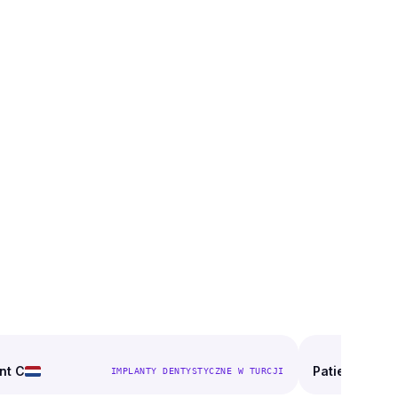
ZED
PO
PRZED
nt C
Patient D
IMPLANTY DENTYSTYCZNE W TURCJI