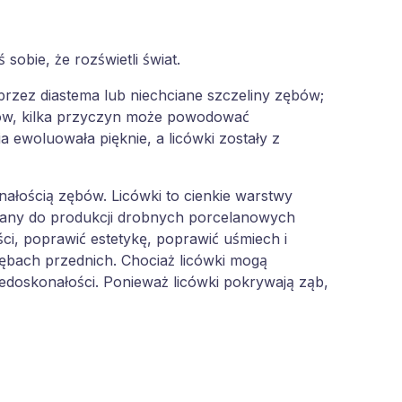
obie, że rozświetli świat.
przez diastema lub niechciane szczeliny zębów;
bów, kilka przyczyn może powodować
ewoluowała pięknie, a licówki zostały z
ałością zębów. Licówki to cienkie warstwy
ywany do produkcji drobnych porcelanowych
ści, poprawić estetykę, poprawić uśmiech i
ębach przednich. Chociaż licówki mogą
edoskonałości. Ponieważ licówki pokrywają ząb,