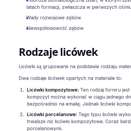
Fluoroza stomatologiczna (stan, w którym szk
latach formacji, zwłaszcza w pierwszych ośmiu
Wady rozwojowe zębów
Niewspółosiowość zębów
Rodzaje licówek
Licówki są grupowane na podstawie rodzaju materiał
Dwa rodzaje licówek opartych na materiale to:
Licówki kompozytowe
:
Ten rodzaj forniru je
kompozyt można wykonać w ciągu jednego dnia
bezpośrednio na emalię. Jednak licówki kompo
Licówki porcelanowe
:
Tego typu licówki wyko
trwalsze niż licówki kompozytowe. Coraz bard
porcelanowymi.