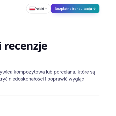
Polski
Bezpłatna konsultacja →
i recenzje
k żywica kompozytowa lub porcelana, które są
akryć niedoskonałości i poprawić wygląd