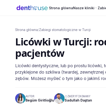
Strona główna
Nasze kliniki
Zabi
Strona główna
/
Zabiegi stomatologiczne w Turcji
Licówki w Turcji: ro
pacjentów
Licówki dentystyczne, lub po prostu licówki, 
przyklejone do szkliwa (twardej, zewnętrznej 
zębów. Możesz myśleć o tym jako o jakimś ro
AUTOR
ZWERYFIKOWANY
Begüm Giritlioğlu
Sadullah Daştan