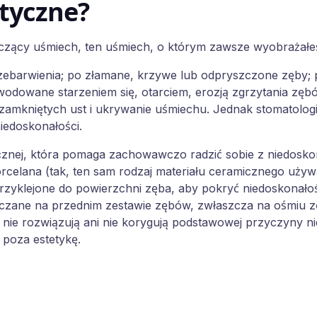
styczne?
czący uśmiech, ten uśmiech, o którym zawsze wyobrażałeś s
rzebarwienia; po złamane, krzywe lub odpryszczone zęby; 
wodowane starzeniem się, otarciem, erozją zgrzytania zę
mkniętych ust i ukrywanie uśmiechu. Jednak stomatologia 
edoskonałości.
cznej, która pomaga zachowawczo radzić sobie z niedoskon
orcelana (tak, ten sam rodzaj materiału ceramicznego uż
 przyklejone do powierzchni zęba, aby pokryć niedoskonało
zczane na przednim zestawie zębów, zwłaszcza na ośmiu z
nie rozwiązują ani nie korygują podstawowej przyczyny ni
 poza estetykę.