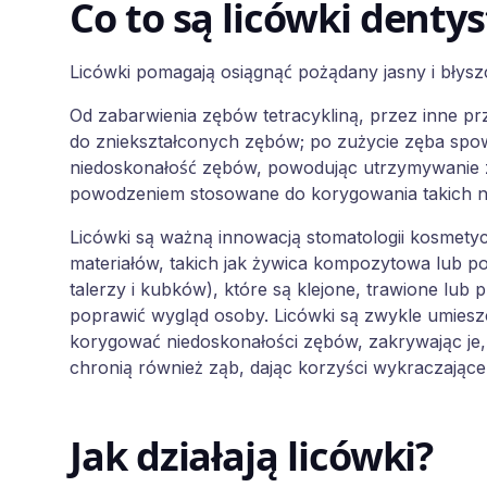
Co to są licówki denty
Licówki pomagają osiągnąć pożądany jasny i błysz
Od zabarwienia zębów tetracykliną, przez inne p
do zniekształconych zębów; po zużycie zęba spo
niedoskonałość zębów, powodując utrzymywanie za
powodzeniem stosowane do korygowania takich ni
Licówki są ważną innowacją stomatologii kosmety
materiałów, takich jak żywica kompozytowa lub p
talerzy i kubków), które są klejone, trawione lub
poprawić wygląd osoby. Licówki są zwykle umies
korygować niedoskonałości zębów, zakrywając je, 
chronią również ząb, dając korzyści wykraczające
Jak działają licówki?