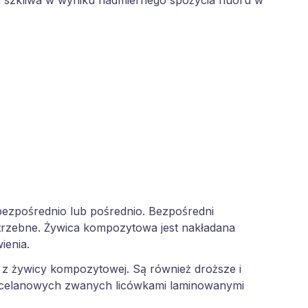
a szkliwa w wyniku nadmiernego spożycia fluoru w
ezpośrednio lub pośrednio. Bezpośredni
otrzebne. Żywica kompozytowa jest nakładana
ienia.
i z żywicy kompozytowej. Są również droższe i
 porcelanowych zwanych licówkami laminowanymi