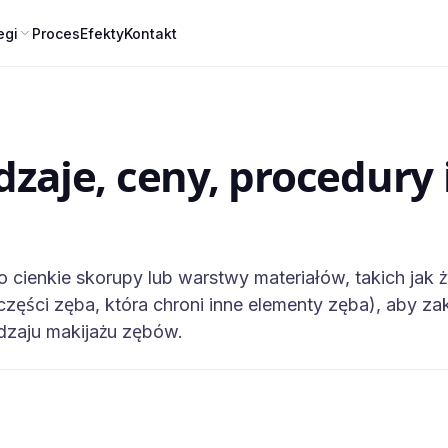
egi
Proces
Efekty
Kontakt
dzaje, ceny, procedury 
to cienkie skorupy lub warstwy materiałów, takich ja
części zęba, która chroni inne elementy zęba), aby z
dzaju makijażu zębów.