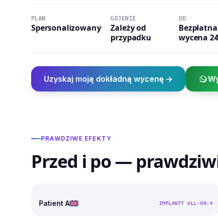
PLAN
GOJENIE
OD
Spersonalizowany
Zależy od
Bezpłatna
przypadku
wycena 2
Uzyskaj moją dokładną wycenę →
Wy
PRAWDZIWE EFEKTY
Przed i po — prawdziw
PRZED
PO
Patient A
IMPLANTY ALL-ON-4