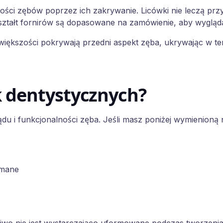
łości zębów poprzez ich zakrywanie. Licówki nie leczą pr
ztałt fornirów są dopasowane na zamówienie, aby wyglądały
ększości pokrywają przedni aspekt zęba, ukrywając w ten 
k dentystycznych?
ądu i funkcjonalności zęba. Jeśli masz poniżej wymienion
amane