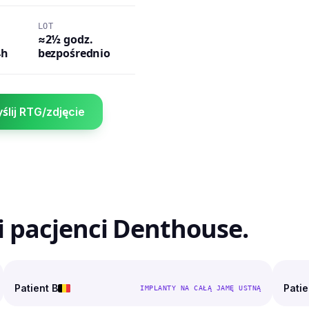
LOT
≈2½ godz.
4h
bezpośrednio
ślij RTG/zdjęcie
i pacjenci Denthouse.
PRZED
PO
PR
Patient B
Patie
IMPLANTY NA CAŁĄ JAMĘ USTNĄ